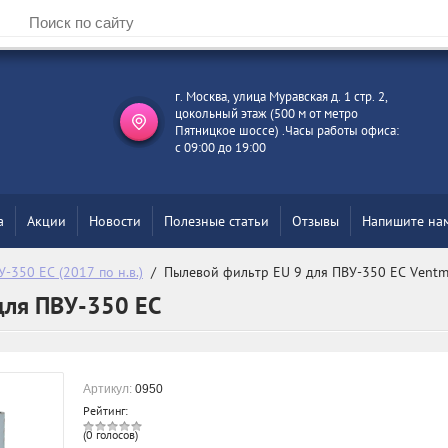
г. Москва, улица Муравская д. 1 стр. 2,
цокольный этаж (500 м от метро
Пятницкое шоссе) .Часы работы офиса:
с 09:00 до 19:00
а
Акции
Новости
Полезные статьи
Отзывы
Напишите на
У-350 EC (2017 по н.в.)
  /  Пылевой фильтр EU 9 для ПВУ-350 ЕС Vent
для ПВУ-350 ЕС
Артикул:
0950
Рейтинг:
(0 голосов)