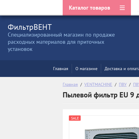
Каталог товаров
ФильтрВЕНТ
Специализированный магазин по продаже
расходных материалов для приточных
установок
Главная
О магазине
Доставка и оплат
Главная
  /  
VENTMACHINE
  /  
ПВУ
  /  
ПВ
Пылевой фильтр EU 9 
SALE