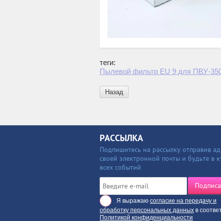
теги:
Пылевой фильтр EU 9 для ПВУ-35
Назад
РАССЫЛКА
Подпишитесь на рассылку отправив ад
своей электронной почты и будьте в к
всех событий
Подписа
Я выражаю
согласие на передачу и
обработку персональных данных
в соотве
Политикой конфиденциальности