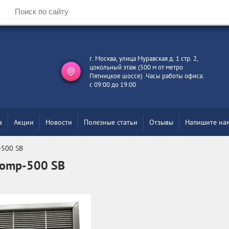
г. Москва, улица Муравская д. 1 стр. 2,
цокольный этаж (500 м от метро
Пятницкое шоссе) .Часы работы офиса:
с 09:00 до 19:00
а
Акции
Новости
Полезные статьи
Отзывы
Напишите на
-500 SB
Comp-500 SB