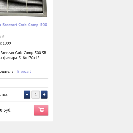
 Breezart Carb-Comp-500
:
1999
 Breezart Carb-Comp-500 SB
ы фильтра: 318x170x48
одитель:
Breezart
ство:
00
руб.